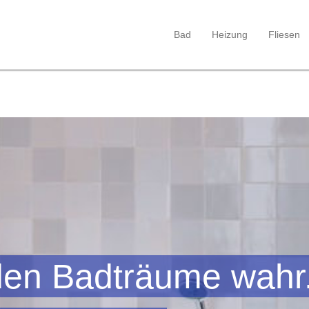
Bad
Heizung
Fliesen
den Badträume wahr