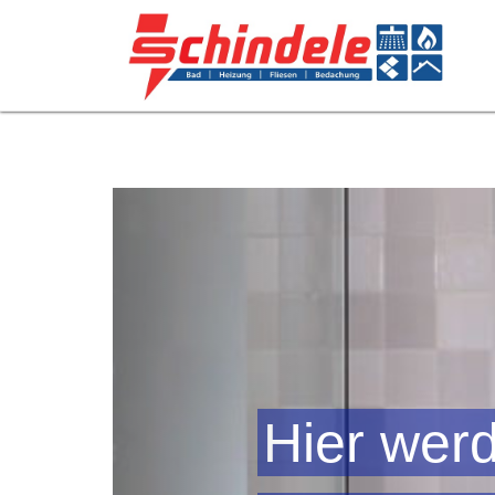
//{nextshowday}
Previous
Hier wer