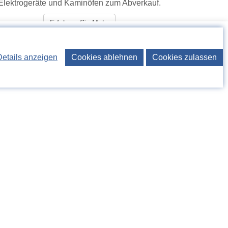
Elektrogeräte und Kaminöfen zum Abverkauf.
Erfahren Sie Mehr
Details anzeigen
Cookies ablehnen
Cookies zulassen
Öffnungszeiten Baiersbronn:
Mo. - Fr.: 09:00 - 18:00 Uhr
Sa.: 09:00 - 13:00 Uhr