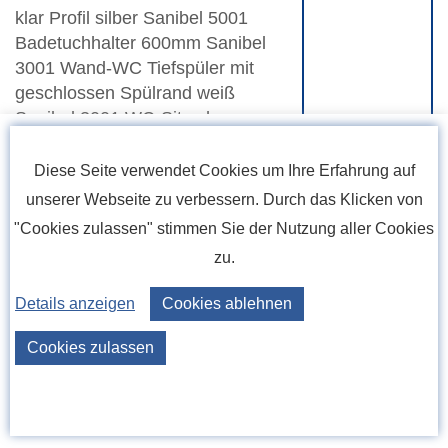
klar Profil silber Sanibel 5001
Badetuchhalter 600mm Sanibel
3001 Wand-WC Tiefspüler mit
geschlossen Spülrand weiß
Sanibel 3001 WC-Sitz ohne
Absenkautomatik
Diese Seite verwendet Cookies um Ihre Erfahrung auf
€ 999
Abverkaufspreis aus Ausstellung
unserer Webseite zu verbessern. Durch das Klicken von
"Cookies zulassen" stimmen Sie der Nutzung aller Cookies
inkl. Mwst.
zu.
Details anzeigen
Cookies ablehnen
Cookies zulassen